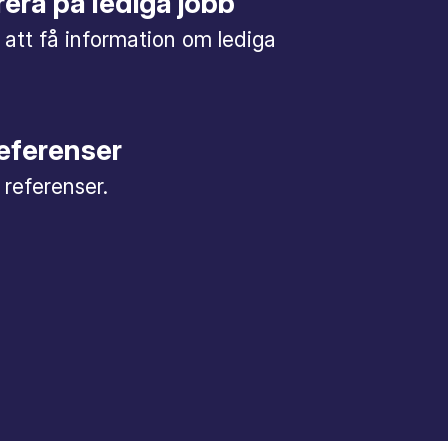
era på lediga jobb
 att få information om lediga
referenser
a referenser.