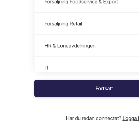
Försäljning Foodservice & Export
Försäljning Retail
HR & Löneavdelningen
IT
Fortsätt
Kvalité & Hållbarhet
Ledning
Har du redan connectat?
Logga 
Marknad