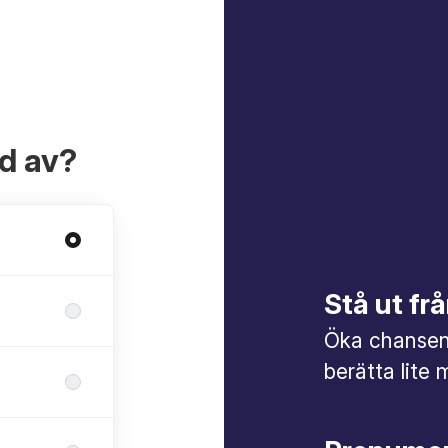
ad av?
Stå ut f
Öka chansen 
berätta lite 